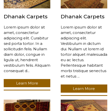
Dhanak Carpets
Dhanak Carpets
Lorem ipsum dolor sit
Lorem ipsum dolor sit
amet, consectetur
amet, consectetur
adipiscing elit. Curabitur
adipiscing elit.
sed porta tortor. In a
Vestibulum in dictum
sollicitudin felis. Nullam
dui. Nullam ut lorem id
diam dolor, congue in
tortor aliquet malesuada
ligula ut, hendrerit
eu ac lectus.
vestibulum felis. Aliquam
Pellentesque habitant
consequat d...
morbi tristique senectus
et netus ...
Learn More
Learn More